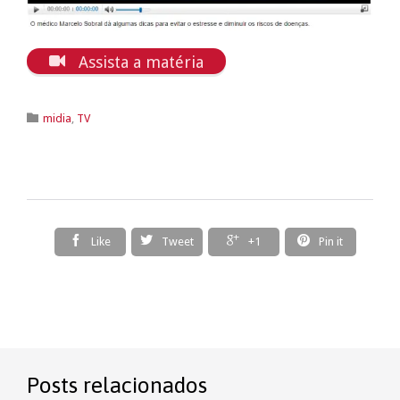

Assista a matéria
Category

midia
,
TV




Like
Tweet
+1
Pin it
Posts relacionados