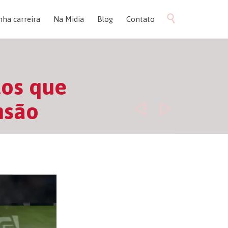
Skip

nha carreira
Na Midia
Blog
Contato
to
content
tos que
nsão

