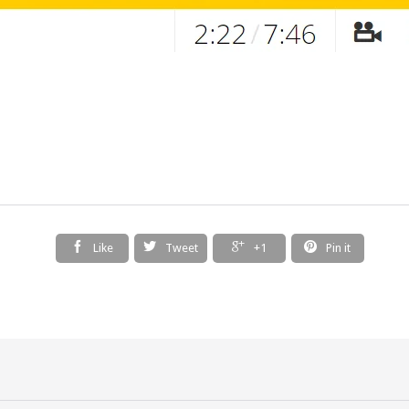




Like
Tweet
+1
Pin it