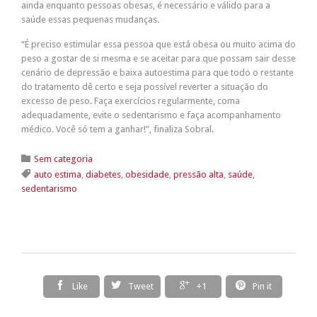
ainda enquanto pessoas obesas, é necessário e válido para a
saúde essas pequenas mudanças.
“É preciso estimular essa pessoa que está obesa ou muito acima do
peso a gostar de si mesma e se aceitar para que possam sair desse
cenário de depressão e baixa autoestima para que todo o restante
do tratamento dê certo e seja possível reverter a situação do
excesso de peso. Faça exercícios regularmente, coma
adequadamente, evite o sedentarismo e faça acompanhamento
médico. Você só tem a ganhar!”, finaliza Sobral.
Category

Sem categoria
Tags

auto estima
,
diabetes
,
obesidade
,
pressão alta
,
saúde
,
sedentarismo




Like
Tweet
+1
Pin it