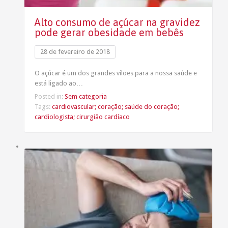
Alto consumo de açúcar na gravidez
pode gerar obesidade em bebês
28 de fevereiro de 2018
O açúcar é um dos grandes vilões para a nossa saúde e
está ligado ao…
Posted in:
Sem categoria
Tags:
cardiovascular; coração; saúde do coração;
cardiologista; cirurgião cardíaco