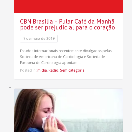
CBN Brasília – Pular Café da Manhã
pode ser prejudicial para o coração
7 de maio de 2019
Estudos internacionais recentemente divulgados pelas
Sociedade Americana de Cardiologia e Sociedade
Europeia de Cardiologia apontam…
Posted in:
midia
,
Rádio
,
Sem categoria