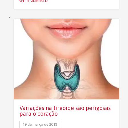
verão
,
vitamina D
Variações na tireoide são perigosas
para o coração
19 de março de 2018