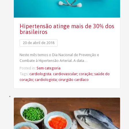
Hipertensão atinge mais de 30% dos
brasileiros
20 de abril de 2018
Neste mês temos o Dia Nacional de Prevenção e
Combate à Hipertensão Arterial. A data…
Posted in:
Sem categoria
Tags:
cardiologista
,
cardiovascular; coração; saúde do
coração; cardiologista; cirurgião cardíaco