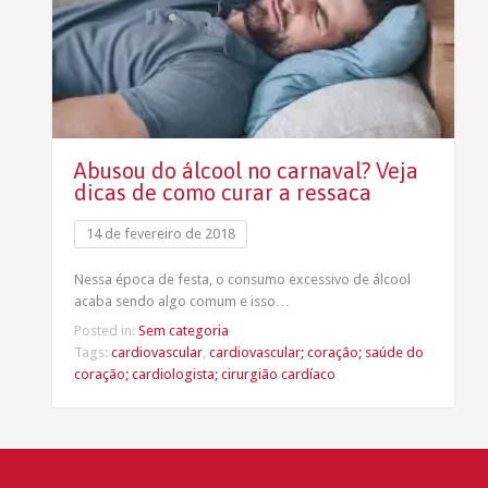
Abusou do álcool no carnaval? Veja
dicas de como curar a ressaca
14 de fevereiro de 2018
Nessa época de festa, o consumo excessivo de álcool
acaba sendo algo comum e isso…
Posted in:
Sem categoria
Tags:
cardiovascular
,
cardiovascular; coração; saúde do
coração; cardiologista; cirurgião cardíaco