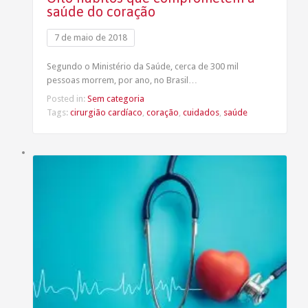
saúde do coração
7 de maio de 2018
Segundo o Ministério da Saúde, cerca de 300 mil
pessoas morrem, por ano, no Brasil…
Posted in:
Sem categoria
Tags:
cirurgião cardíaco
,
coração
,
cuidados
,
saúde