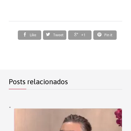




Like
Tweet
+1
Pin it
Posts relacionados