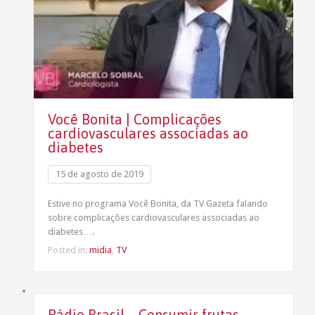
Você Bonita | Complicações
cardiovasculares associadas ao
diabetes
15 de agosto de 2019
Estive no programa Você Bonita, da TV Gazeta falando
sobre complicações cardiovasculares associadas ao
diabetes….
Posted in:
midia
,
TV
Rádio Brasil – Consumir frutas