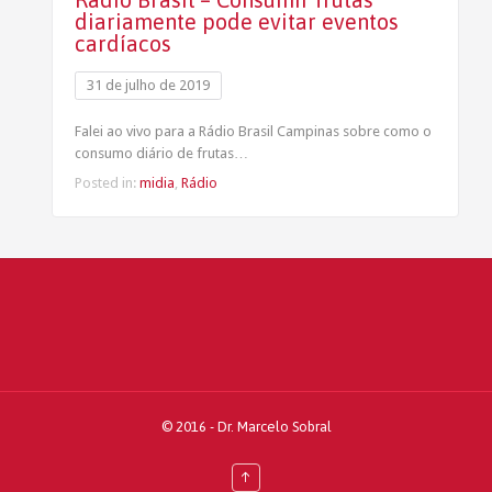
diariamente pode evitar eventos
cardíacos
31 de julho de 2019
Falei ao vivo para a Rádio Brasil Campinas sobre como o
consumo diário de frutas…
Posted in:
midia
,
Rádio
© 2016 -
Dr. Marcelo Sobral
↑